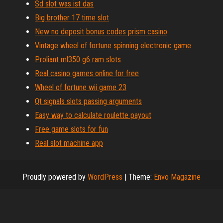
Sd slot was ist das
Big brother 17 time slot
New no deposit bonus codes prism casino
Vintage wheel of fortune spinning electronic game
Proliant ml350 g6 ram slots
Real casino games online for free
Wheel of fortune wii game 23
Qt signals slots passing arguments
Easy way to calculate roulette payout
Free game slots for fun
Real slot machine app
Proudly powered by
WordPress
|
Theme:
Envo Magazine